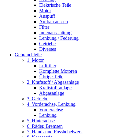
Elektrische Teile
Motor
Auspuff
Aufbau aussen
Filter
Innenausstattung
Lenkung / Federung
Getriebe
Diverses
Gebrauchteile
1: Motor
Luftfilter
Komplette Motoren
Übrige Teile
2: Kraftstoff / Abgasanlage
Kraftstoff anlage
Abgasanlage
3: Getriebe
4: Vorderachse, Lenkung
Vorderachse
Lenkung
5: Hinterachse
6: Räder, Bremsen
7: Hand- und Fusshebelwerk