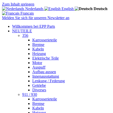
Zum Inhalt springen
Nederlands
English
Deutsch
Français
Melden Sie sich für unseren Newsletter an
Willkommen bei EPP Parts
NEUTEILE
356
Karrosserieteile
Bremse
Kabeln
Heizung
Elektrische Teile
Motor
Auspuff
Aufbau aussen
Innenausstattung
Lenkung / Federung
Getriebe
Diverses
911 / 930
Karrosserieteile
Bremse
Kabeln
Heizung