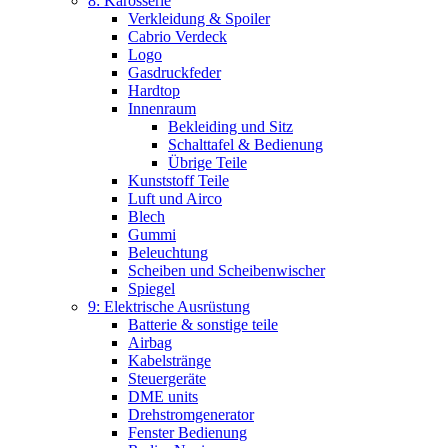
8: Karosserie
Verkleidung & Spoiler
Cabrio Verdeck
Logo
Gasdruckfeder
Hardtop
Innenraum
Bekleiding und Sitz
Schalttafel & Bedienung
Übrige Teile
Kunststoff Teile
Luft und Airco
Blech
Gummi
Beleuchtung
Scheiben und Scheibenwischer
Spiegel
9: Elektrische Ausrüstung
Batterie & sonstige teile
Airbag
Kabelstränge
Steuergeräte
DME units
Drehstromgenerator
Fenster Bedienung