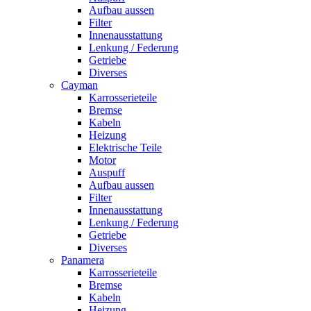
Aufbau aussen
Filter
Innenausstattung
Lenkung / Federung
Getriebe
Diverses
Cayman
Karrosserieteile
Bremse
Kabeln
Heizung
Elektrische Teile
Motor
Auspuff
Aufbau aussen
Filter
Innenausstattung
Lenkung / Federung
Getriebe
Diverses
Panamera
Karrosserieteile
Bremse
Kabeln
Heizung