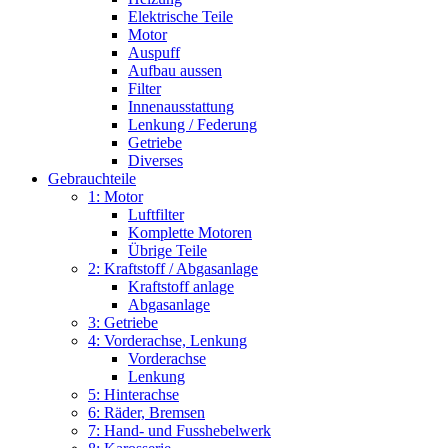
Elektrische Teile
Motor
Auspuff
Aufbau aussen
Filter
Innenausstattung
Lenkung / Federung
Getriebe
Diverses
Gebrauchteile
1: Motor
Luftfilter
Komplette Motoren
Übrige Teile
2: Kraftstoff / Abgasanlage
Kraftstoff anlage
Abgasanlage
3: Getriebe
4: Vorderachse, Lenkung
Vorderachse
Lenkung
5: Hinterachse
6: Räder, Bremsen
7: Hand- und Fusshebelwerk