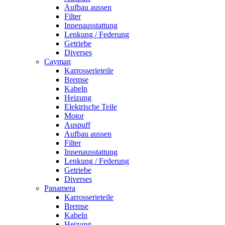
Aufbau aussen
Filter
Innenausstattung
Lenkung / Federung
Getriebe
Diverses
Cayman
Karrosserieteile
Bremse
Kabeln
Heizung
Elektrische Teile
Motor
Auspuff
Aufbau aussen
Filter
Innenausstattung
Lenkung / Federung
Getriebe
Diverses
Panamera
Karrosserieteile
Bremse
Kabeln
Heizung