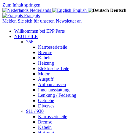
Zum Inhalt springen
Nederlands
English
Deutsch
Français
Melden Sie sich für unseren Newsletter an
Willkommen bei EPP Parts
NEUTEILE
356
Karrosserieteile
Bremse
Kabeln
Heizung
Elektrische Teile
Motor
Auspuff
Aufbau aussen
Innenausstattung
Lenkung / Federung
Getriebe
Diverses
911 / 930
Karrosserieteile
Bremse
Kabeln
Heizung