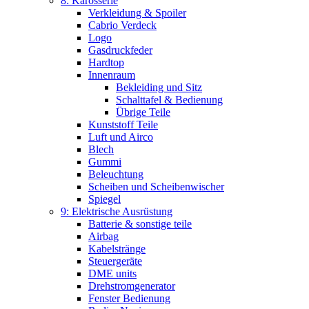
8: Karosserie
Verkleidung & Spoiler
Cabrio Verdeck
Logo
Gasdruckfeder
Hardtop
Innenraum
Bekleiding und Sitz
Schalttafel & Bedienung
Übrige Teile
Kunststoff Teile
Luft und Airco
Blech
Gummi
Beleuchtung
Scheiben und Scheibenwischer
Spiegel
9: Elektrische Ausrüstung
Batterie & sonstige teile
Airbag
Kabelstränge
Steuergeräte
DME units
Drehstromgenerator
Fenster Bedienung