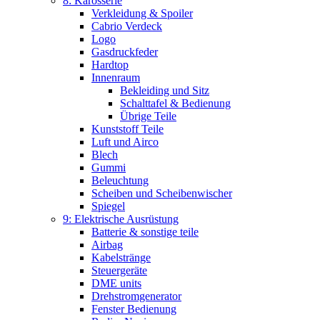
8: Karosserie
Verkleidung & Spoiler
Cabrio Verdeck
Logo
Gasdruckfeder
Hardtop
Innenraum
Bekleiding und Sitz
Schalttafel & Bedienung
Übrige Teile
Kunststoff Teile
Luft und Airco
Blech
Gummi
Beleuchtung
Scheiben und Scheibenwischer
Spiegel
9: Elektrische Ausrüstung
Batterie & sonstige teile
Airbag
Kabelstränge
Steuergeräte
DME units
Drehstromgenerator
Fenster Bedienung