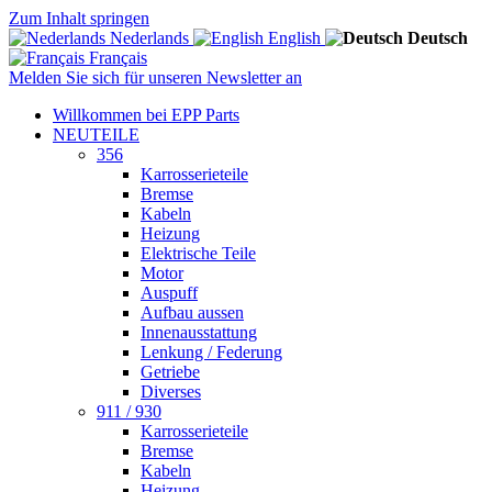
Zum Inhalt springen
Nederlands
English
Deutsch
Français
Melden Sie sich für unseren Newsletter an
Willkommen bei EPP Parts
NEUTEILE
356
Karrosserieteile
Bremse
Kabeln
Heizung
Elektrische Teile
Motor
Auspuff
Aufbau aussen
Innenausstattung
Lenkung / Federung
Getriebe
Diverses
911 / 930
Karrosserieteile
Bremse
Kabeln
Heizung