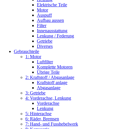
Elektrische Teile
Motor
Auspuff
Aufbau aussen
Filter
Innenausstattung
Lenkung / Federung
Getriebe
Diverses
Gebrauchteile
1: Motor
Luftfilter
Komplette Motoren
Übrige Teile
2: Kraftstoff / Abgasanlage
Kraftstoff anlage
Abgasanlage
3: Getriebe
4: Vorderachse, Lenkung
Vorderachse
Lenkung
5: Hinterachse
6: Räder, Bremsen
7: Hand- und Fusshebelwerk