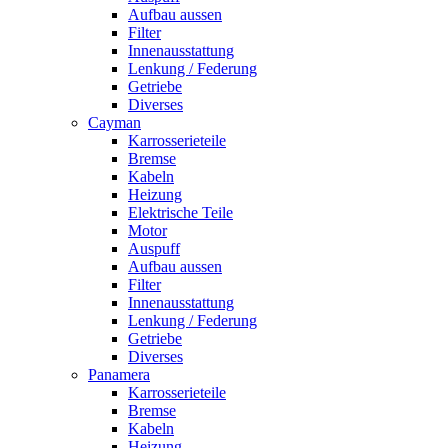
Aufbau aussen
Filter
Innenausstattung
Lenkung / Federung
Getriebe
Diverses
Cayman
Karrosserieteile
Bremse
Kabeln
Heizung
Elektrische Teile
Motor
Auspuff
Aufbau aussen
Filter
Innenausstattung
Lenkung / Federung
Getriebe
Diverses
Panamera
Karrosserieteile
Bremse
Kabeln
Heizung