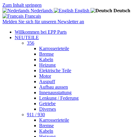
Zum Inhalt springen
Nederlands
English
Deutsch
Français
Melden Sie sich für unseren Newsletter an
Willkommen bei EPP Parts
NEUTEILE
356
Karrosserieteile
Bremse
Kabeln
Heizung
Elektrische Teile
Motor
Auspuff
Aufbau aussen
Innenausstattung
Lenkung / Federung
Getriebe
Diverses
911 / 930
Karrosserieteile
Bremse
Kabeln
Heizung