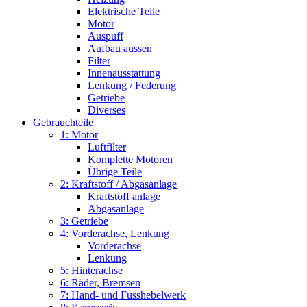
Elektrische Teile
Motor
Auspuff
Aufbau aussen
Filter
Innenausstattung
Lenkung / Federung
Getriebe
Diverses
Gebrauchteile
1: Motor
Luftfilter
Komplette Motoren
Übrige Teile
2: Kraftstoff / Abgasanlage
Kraftstoff anlage
Abgasanlage
3: Getriebe
4: Vorderachse, Lenkung
Vorderachse
Lenkung
5: Hinterachse
6: Räder, Bremsen
7: Hand- und Fusshebelwerk