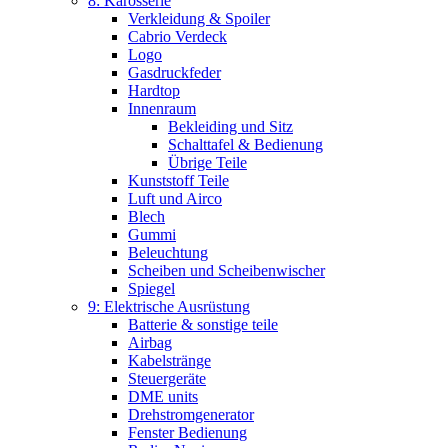
8: Karosserie
Verkleidung & Spoiler
Cabrio Verdeck
Logo
Gasdruckfeder
Hardtop
Innenraum
Bekleiding und Sitz
Schalttafel & Bedienung
Übrige Teile
Kunststoff Teile
Luft und Airco
Blech
Gummi
Beleuchtung
Scheiben und Scheibenwischer
Spiegel
9: Elektrische Ausrüstung
Batterie & sonstige teile
Airbag
Kabelstränge
Steuergeräte
DME units
Drehstromgenerator
Fenster Bedienung