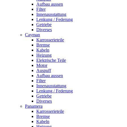
Aufbau aussen
Filter
Innenausstattung
Lenkung / Federung
Getriebe
Diverses
Cayman
Karrosserieteile
Bremse
Kabeln
Heizung
Elektrische Teile
Motor
Auspuff
Aufbau aussen
Filter
Innenausstattung
Lenkung / Federung
Getriebe
Diverses
Panamera
Karrosserieteile
Bremse
Kabeln
Heizung